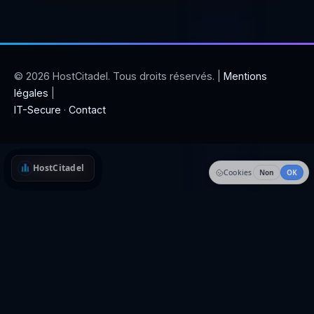
© 2026 HostCitadel. Tous droits réservés. |
Mentions
légales
|
IT-Secure
·
Contact
HostCitadel
HostCitadel
HostCitadel
HostCitadel
HostCitadel
Cookies
Non
OK